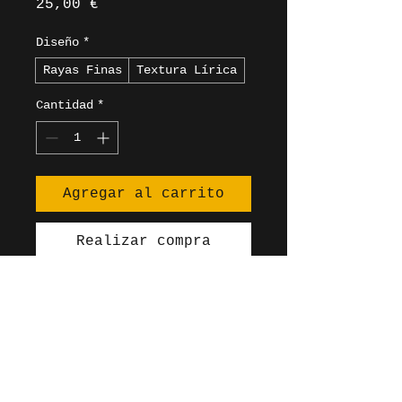
Precio
25,00 €
Diseño
*
Rayas Finas
Textura Lírica
Cantidad
*
Agregar al carrito
Realizar compra
Bufanda elegante tejida con 
hilos finos en tonos grises y 
azules, con una sutil textura 
que evoca ondas sonoras.