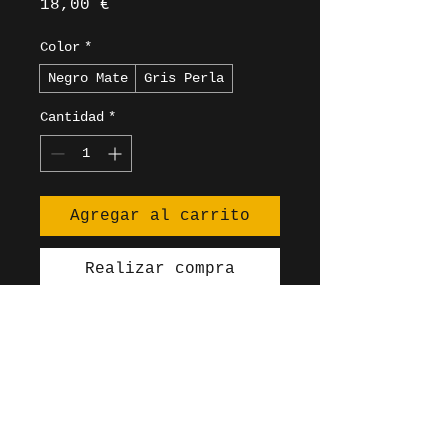
Precio
18,00 €
Color
*
Negro Mate
Gris Perla
Cantidad
*
Agregar al carrito
Realizar compra
Libreta de tapa dura con 
diseño minimalista y papel de 
alta calidad. Perfecta para 
escribir letras o 
pensamientos.